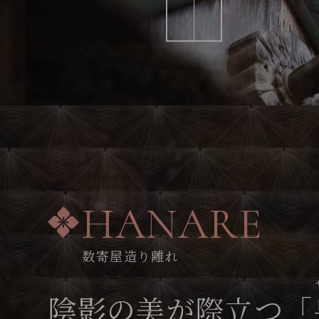
HANARE
数寄屋造り離れ
陰影の美が際立つ「