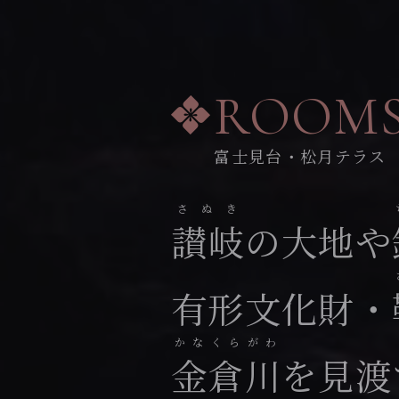
ROOM
富士見台・松月テラス
さぬき
讃岐
の大地や
有形文化財・
かなくらがわ
金倉川
を見渡