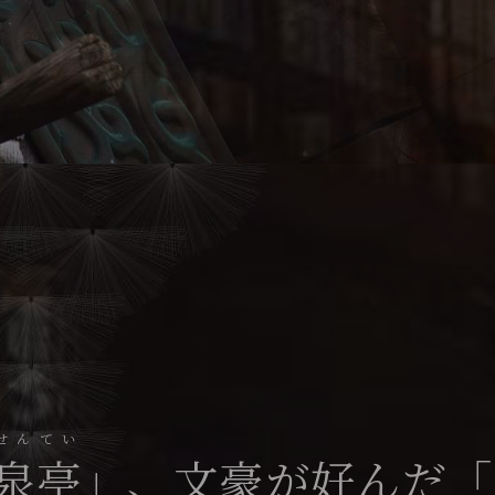
せんてい
泉亭
」、
文豪が好んだ「