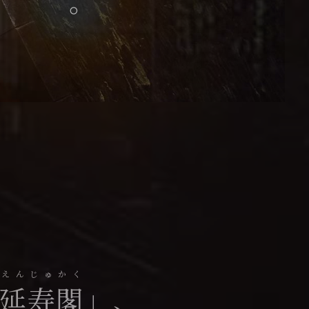
に。
えんじゅかく
延寿閣
」、