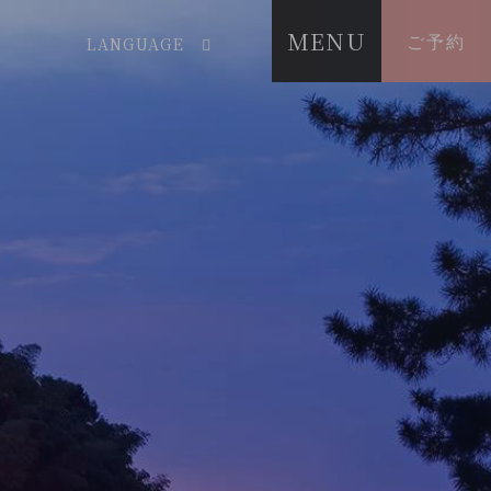
MENU
ご予約
LANGUAGE
人は忘れじ。
花壇に逢いし
琴平の、