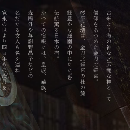
寛永の世より四百年もの歳月を
名だたる文人も名を連ね
森鴎外や与謝野晶子などの
かつての宿帳には、皇族、華族、
伝統薫る日本の宿。
緑豊かな庭園の中にたたずむ
琴平花壇は、金刀比羅宮の杜の麓
信仰をあつめた金刀比羅宮。
古来より海の神など広範な神として