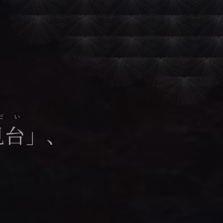
だい
見台
」、