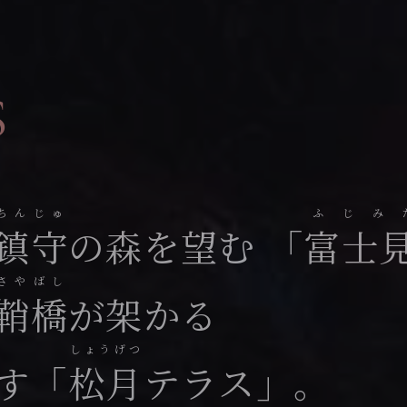
S
ちんじゅ
ふじみ
鎮守
の森を望む
「
富士
さやばし
鞘橋
が架かる
しょうげつ
す「
松月
テラス」。