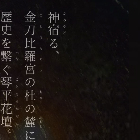
歴史を
金刀比羅宮
神
かみ
ことひらぐう
宿
やど
る
、
繋
つな
ぐ
の
琴平花壇
ことひらかだん
杜
もり
の
ふもと
麓
。